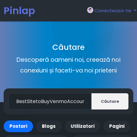
Pinlap
Conecteaza-te
Căutare
Descoperă oameni noi, creează noi
conexiuni și faceti-va noi prieteni
Căutare
Postari
Blogs
Utilizatori
Pagini