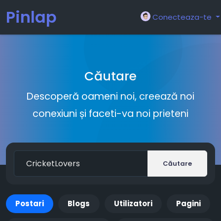
Pinlap
Conecteaza-te
Căutare
Descoperă oameni noi, creează noi
conexiuni și faceti-va noi prieteni
Căutare
Postari
Blogs
Utilizatori
Pagini