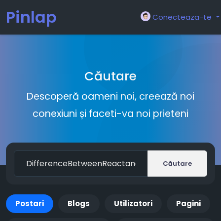
Pinlap
Conecteaza-te
Căutare
Descoperă oameni noi, creează noi
conexiuni și faceti-va noi prieteni
Căutare
Postari
Blogs
Utilizatori
Pagini