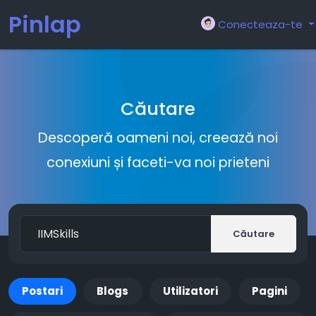
Pinlap
Conecteaza-te
Căutare
Descoperă oameni noi, creează noi
conexiuni și faceti-va noi prieteni
Căutare
Postari
Blogs
Utilizatori
Pagini