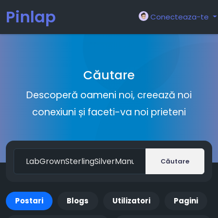
Pinlap
Conecteaza-te
Căutare
Descoperă oameni noi, creează noi
conexiuni și faceti-va noi prieteni
Căutare
Postari
Blogs
Utilizatori
Pagini