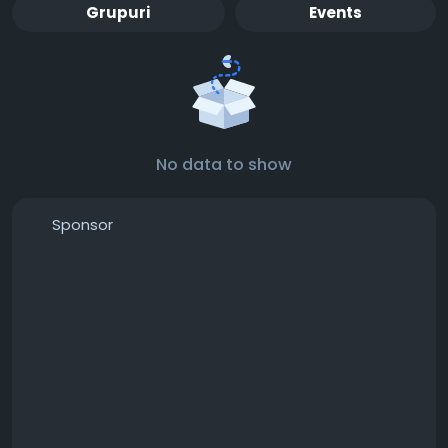
Grupuri
Events
No data to show
Sponsor