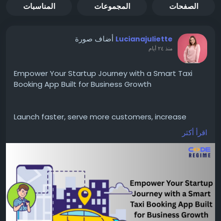
الصفحات
المجموعات
المناسبات
أضاف صورة
Lucianajuliette
منذ ٢٤ أيام
Empower Your Startup Journey with a Smart Taxi
Booking App Built for Business Growth
Launch faster, serve more customers, increase
revenue, and scale confidently with a smart taxi
اقرأ أكثر
booking app designed for sustainable business
growth.
https://www.coderegimetechnologies.com/uber-
clone/