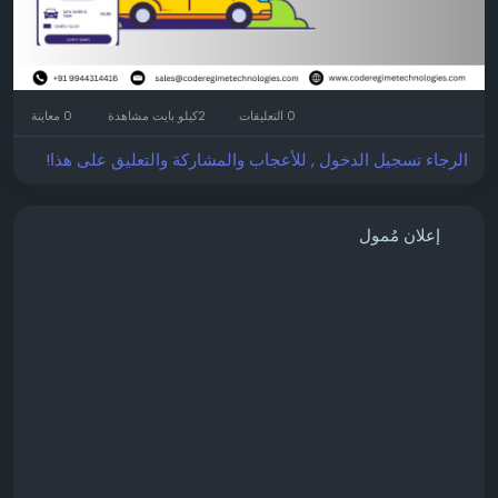
#TaxiBookingApp
#TaxiBookingSoftware
#RideHailingApp
#CabBookingApp
#UberClone
#StartupBusiness
#Entrepreneur
#BusinessGrowth
#AppDevelopment
#MobileAppDevelopment
#TechStartup
#DigitalBusiness
#StartupSuccess
0 التعليقات
2كيلو بايت مشاهدة
0 معاينة
#BusinessInnovation
#OnDemandApp
#SoftwareDevelopment
#BusinessSolutions
الرجاء تسجيل الدخول , للأعجاب والمشاركة والتعليق على هذا!
#ScalableBusiness
#SmartMobility
#CodeRegime
إعلان مُمول