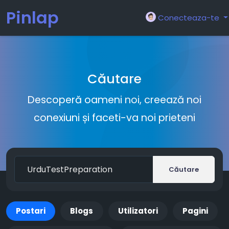
Pinlap
Conecteaza-te
Căutare
Descoperă oameni noi, creează noi
conexiuni și faceti-va noi prieteni
Căutare
Postari
Blogs
Utilizatori
Pagini