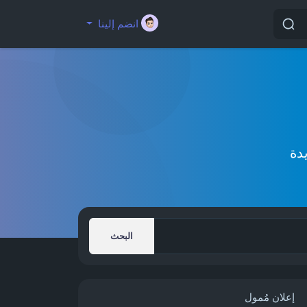
انضم إلينا
دة
البحث
إعلان مُمول