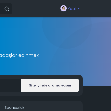
Katıl
rkadaşlar edinmek
Site içinde arama yapın
Sponsorluk