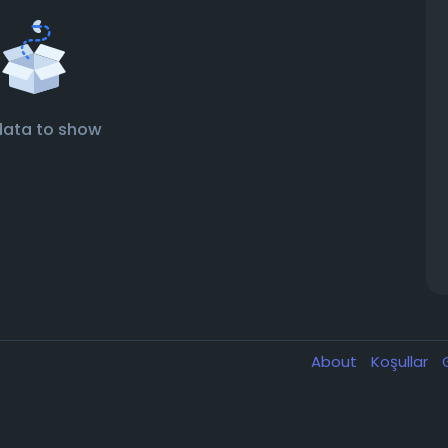
data to show
About
Koşullar
G