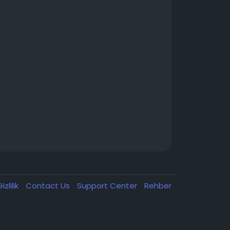
izlilik
Contact Us
Support Center
Rehber