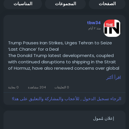
الصفحات
المجموعات
المناسبات
tbw34
منذ ٢ أيام
Trump Pauses Iran Strikes, Urges Tehran to Seize
‘Last Chance’ for a Deal
The Donald Trump latest developments, coupled
with continued disruptions to shipping in the Strait
of Hormuz, have also renewed concerns over global
energy security and trade.
اقرأ أكثر
Read For More information :-
https://thebusinessworldwide.com/donald-trump-
0 التعليقات
204 مشاهدة
0 معاينة
pauses-iran-strikes/
الرجاء تسجيل الدخول , للأعجاب والمشاركة والتعليق على هذا!
#DonaldTrump
#IranStrikes
#BusinessWorldwide
#PoliticalNews
#CurrentAffairs
#InternationalRelations
#MiddleEastPolitics
إعلان مُمول
#USForeignPolicy
#WarAndPeace
#TrumpAdministration
#IranConflict
#GlobalPolitics