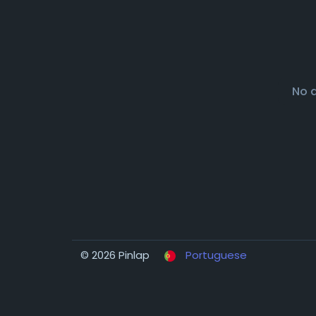
No 
© 2026 Pinlap
Portuguese