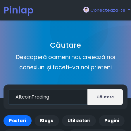
Pinlap
Conecteaza-te
Căutare
Descoperă oameni noi, creează noi
conexiuni și faceti-va noi prieteni
Căutare
Postari
Blogs
Utilizatori
Pagini