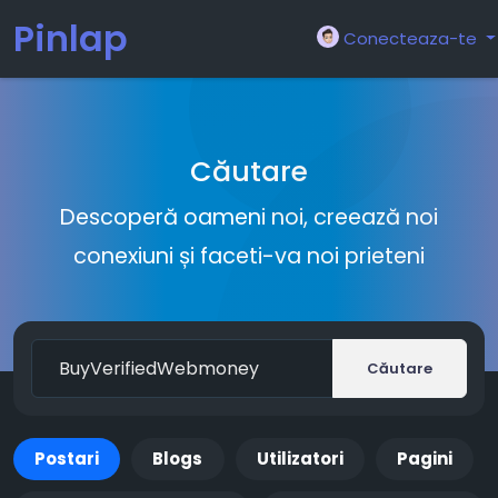
Pinlap
Conecteaza-te
Căutare
Descoperă oameni noi, creează noi
conexiuni și faceti-va noi prieteni
Căutare
Postari
Blogs
Utilizatori
Pagini