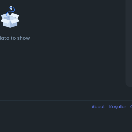
data to show
About
Koşullar
G