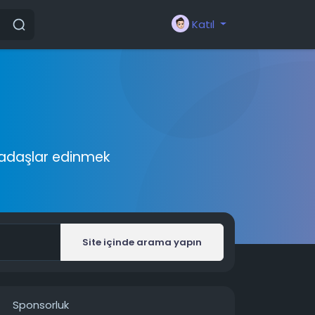
Katıl
rkadaşlar edinmek
Site içinde arama yapın
Sponsorluk