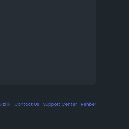
izlilik
Contact Us
Support Center
Rehber