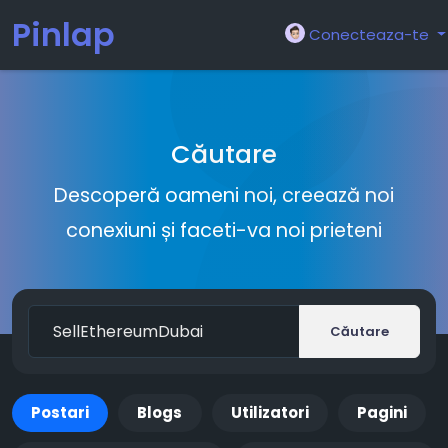
Pinlap
Conecteaza-te
Căutare
Descoperă oameni noi, creează noi
conexiuni și faceti-va noi prieteni
Căutare
Postari
Blogs
Utilizatori
Pagini