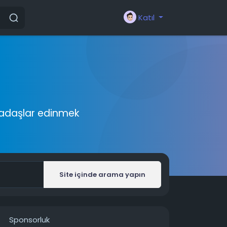
Katıl
rkadaşlar edinmek
Site içinde arama yapın
Sponsorluk