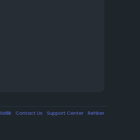
izlilik
Contact Us
Support Center
Rehber