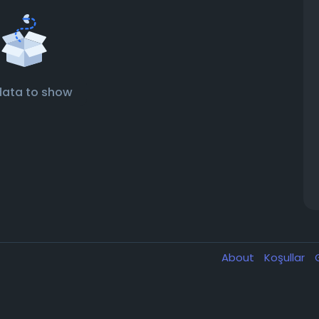
data to show
About
Koşullar
G