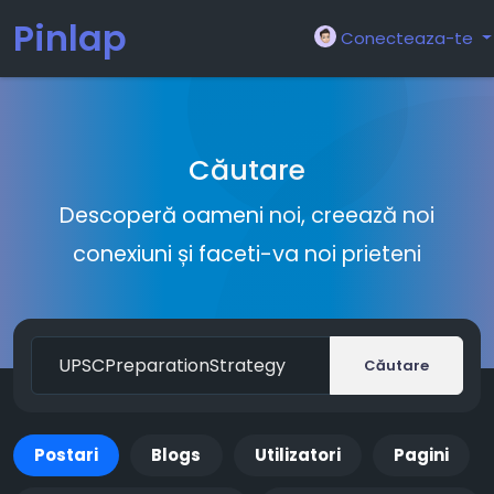
Pinlap
Conecteaza-te
Căutare
Descoperă oameni noi, creează noi
conexiuni și faceti-va noi prieteni
Căutare
Postari
Blogs
Utilizatori
Pagini