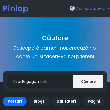
Pinlap
Conecteaza-te
Căutare
Descoperă oameni noi, creează noi
conexiuni și faceti-va noi prieteni
Căutare
Postari
Blogs
Utilizatori
Pagini