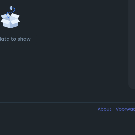
data to show
About
Voorwa