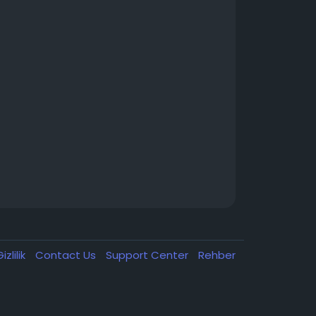
izlilik
Contact Us
Support Center
Rehber