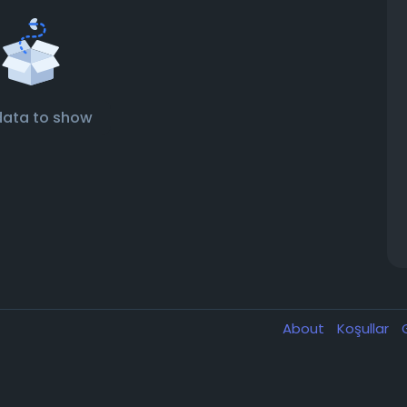
data to show
About
Koşullar
G