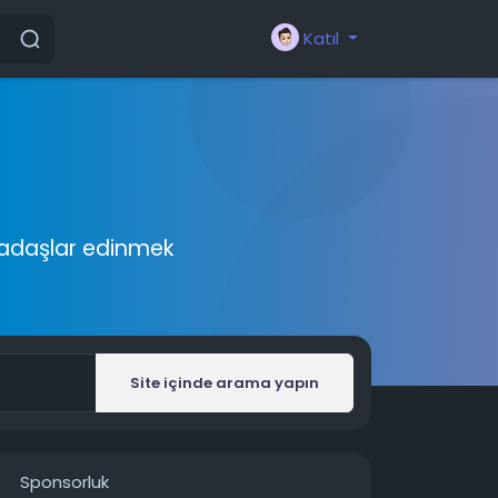
Katıl
rkadaşlar edinmek
Site içinde arama yapın
Sponsorluk