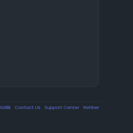
izlilik
Contact Us
Support Center
Rehber