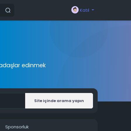
Katıl
rkadaşlar edinmek
Site içinde arama yapın
Sponsorluk