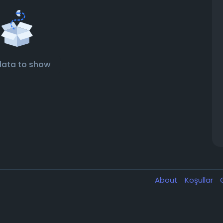
data to show
About
Koşullar
G