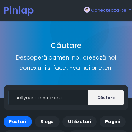
Pinlap
Conecteaza-te
Căutare
Descoperă oameni noi, creează noi
conexiuni și faceti-va noi prieteni
Căutare
Postari
Blogs
Utilizatori
Pagini