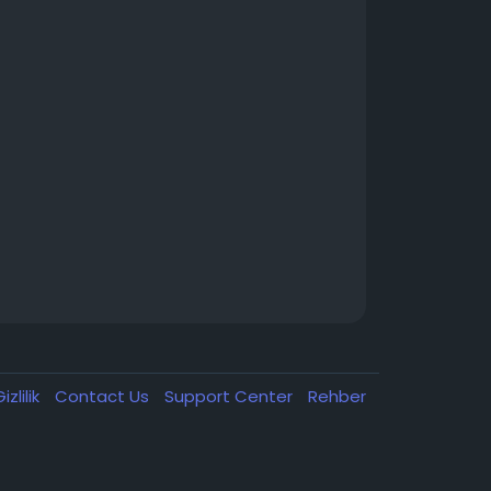
izlilik
Contact Us
Support Center
Rehber