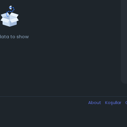
data to show
About
Koşullar
G