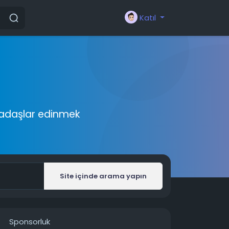
Katıl
rkadaşlar edinmek
Site içinde arama yapın
Sponsorluk