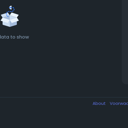
data to show
About
Voorwa