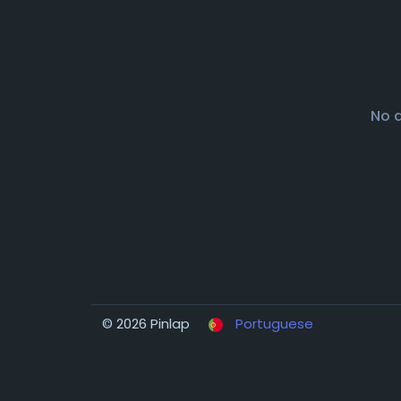
No 
© 2026 Pinlap
Portuguese