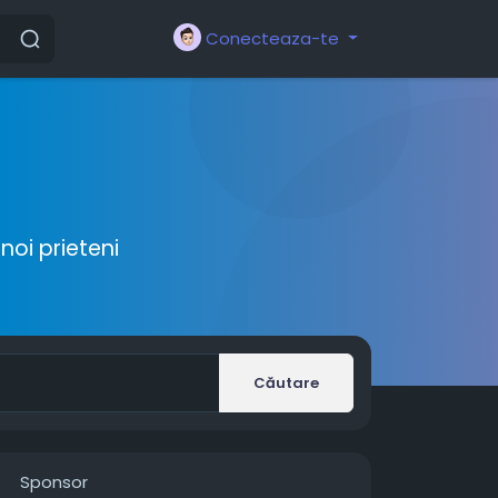
Conecteaza-te
noi prieteni
Căutare
Sponsor