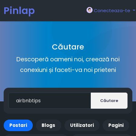
Pinlap
Conecteaza-te
Căutare
Descoperă oameni noi, creează noi
conexiuni și faceti-va noi prieteni
Căutare
Postari
Blogs
Utilizatori
Pagini