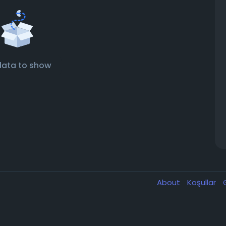
data to show
About
Koşullar
G