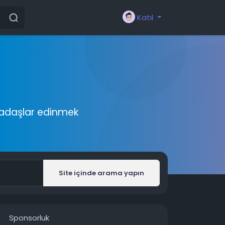
Katıl
rkadaşlar edinmek
Site içinde arama yapın
Sponsorluk