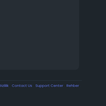
izlilik
Contact Us
Support Center
Rehber