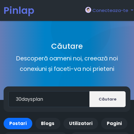
Pinlap
Conecteaza-te
Căutare
Descoperă oameni noi, creează noi
conexiuni și faceti-va noi prieteni
Căutare
Postari
Blogs
Utilizatori
Pagini