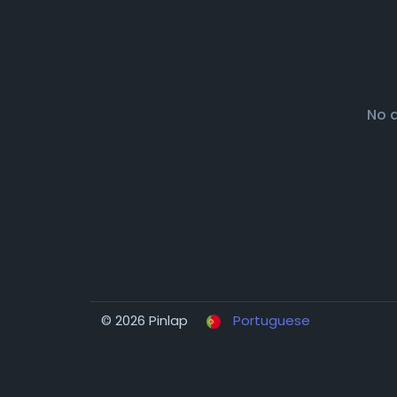
No 
© 2026 Pinlap
Portuguese