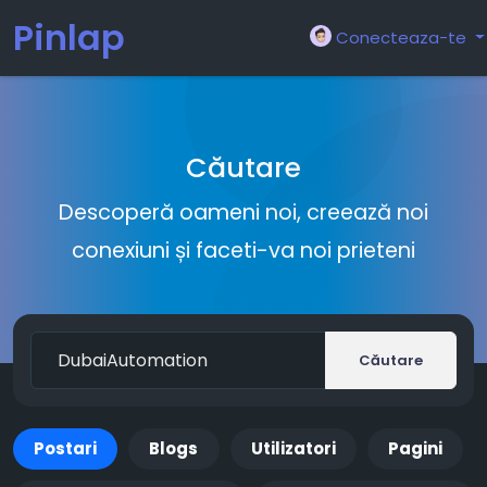
Pinlap
Conecteaza-te
Căutare
Descoperă oameni noi, creează noi
conexiuni și faceti-va noi prieteni
Căutare
Postari
Blogs
Utilizatori
Pagini