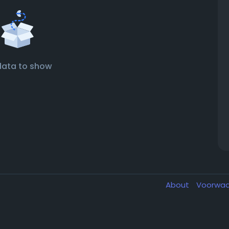
data to show
About
Voorwa