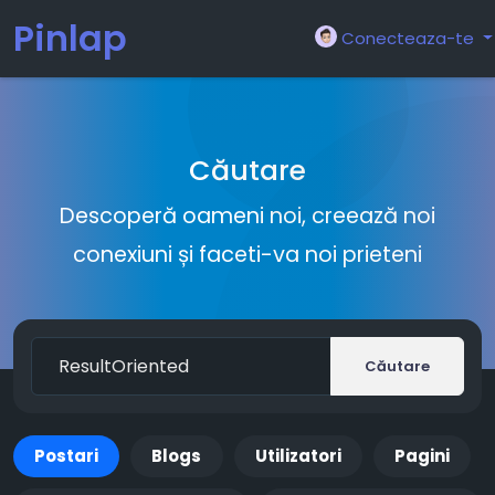
Pinlap
Conecteaza-te
Căutare
Descoperă oameni noi, creează noi
conexiuni și faceti-va noi prieteni
Căutare
Postari
Blogs
Utilizatori
Pagini