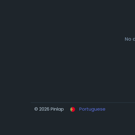
No 
© 2026 Pinlap
Portuguese