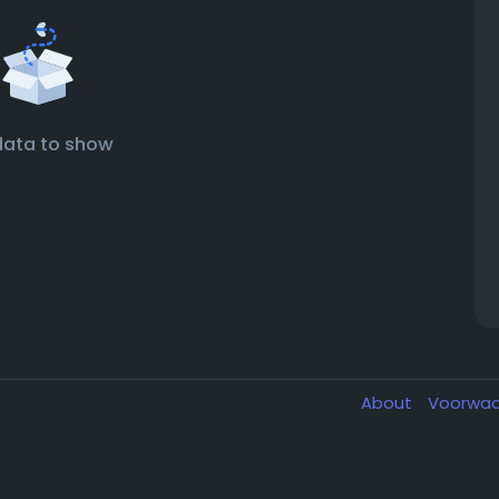
data to show
About
Voorwa