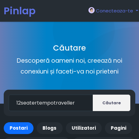
Pinlap
Conecteaza-te
Căutare
Descoperă oameni noi, creează noi
conexiuni și faceti-va noi prieteni
Căutare
Postari
Blogs
Utilizatori
Pagini