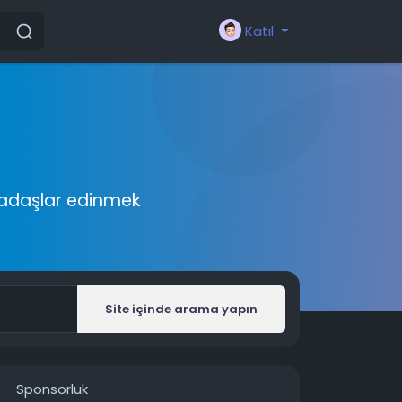
Katıl
rkadaşlar edinmek
Site içinde arama yapın
Sponsorluk