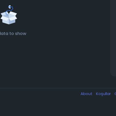
data to show
About
Koşullar
G