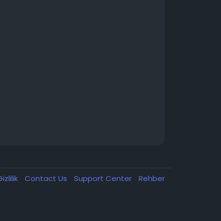
izlilik
Contact Us
Support Center
Rehber