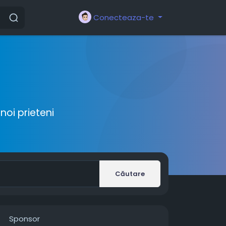
Conecteaza-te
noi prieteni
Căutare
Sponsor