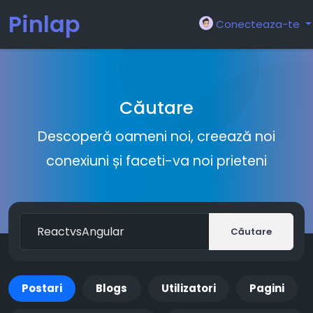
Pinlap
Conecteaza-te
Căutare
Descoperă oameni noi, creează noi
conexiuni și faceti-va noi prieteni
Căutare
Postari
Blogs
Utilizatori
Pagini