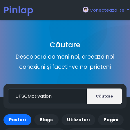
Pinlap
Conecteaza-te
Căutare
Descoperă oameni noi, creează noi
conexiuni și faceti-va noi prieteni
Căutare
Postari
Blogs
Utilizatori
Pagini