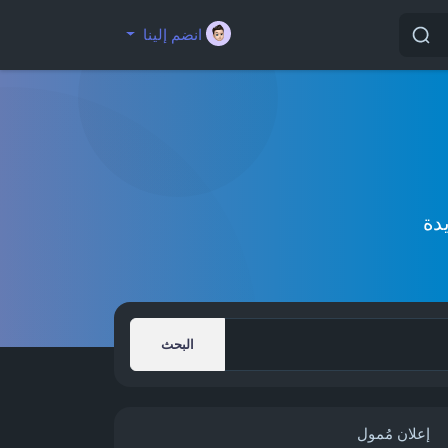
انضم إلينا
دة
البحث
إعلان مُمول