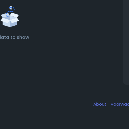
data to show
About
Voorwa