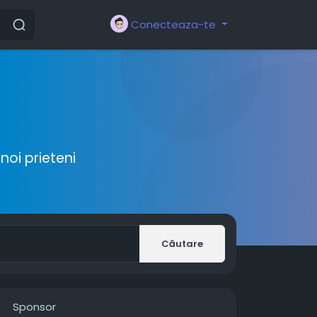
Conecteaza-te
noi prieteni
Căutare
Sponsor