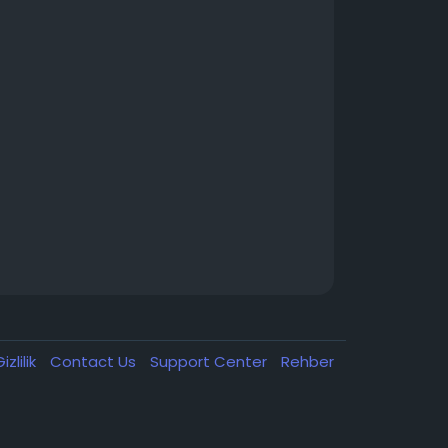
izlilik
Contact Us
Support Center
Rehber