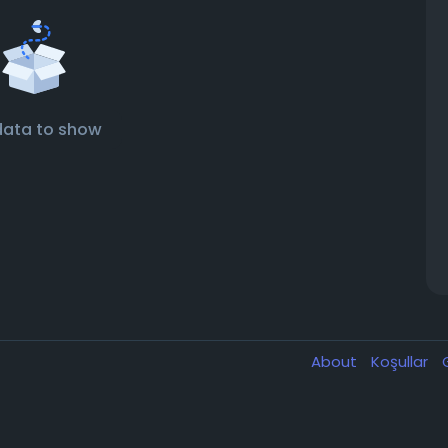
data to show
About
Koşullar
G