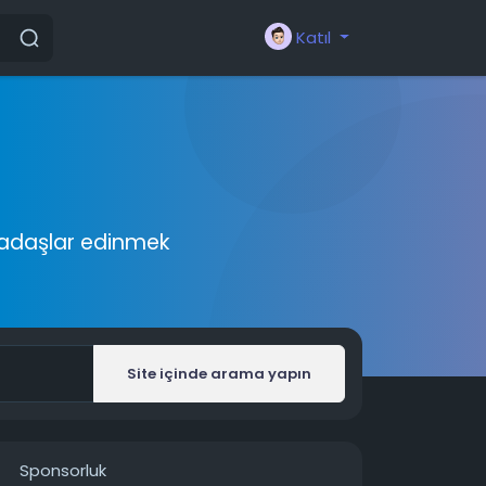
Katıl
rkadaşlar edinmek
Site içinde arama yapın
Sponsorluk