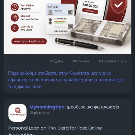
0 Σχόλια
365 Views
0 Προεπισκόπηση
Παρακαλούμε συνδέσου στην Κοινότητά μας για να
δηλώσεις τι σου αρέσει, να σχολιάσεις και να μοιραστείς με
τους φίλους σου!
πρόσθεσε μια φωτογραφία
Mybankingtips
16 μέρες πριν
Personal Loan on PAN Card for Fast Online
Application