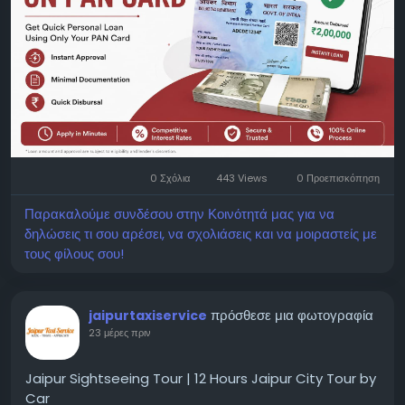
loan/personal-loan-on-pan-card
Mail: business@mybankingtips.com
Address: Jaipur, Rajasthan, India 302017
0 Σχόλια
443 Views
0 Προεπισκόπηση
Παρακαλούμε συνδέσου στην Κοινότητά μας για να
δηλώσεις τι σου αρέσει, να σχολιάσεις και να μοιραστείς με
τους φίλους σου!
πρόσθεσε μια φωτογραφία
jaipurtaxiservice
23 μέρες πριν
Jaipur Sightseeing Tour | 12 Hours Jaipur City Tour by
Car