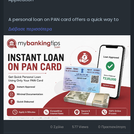
A personal loan on PAN card offers a quick way to
apply for funds with basic documentation. Compare
Διάβασε περισσότερα
lenders, interest rates, loan tenure, and repayment
options before making a decision. Read all terms
carefully to avoid unexpected charges later.
WEBSITE:
https://www.mybankingtips.com/personal-
loan/personal-loan-on-pan-card
Mail: business@mybankingtips.com
Address: Jaipur, Rajasthan, India 302017
0 Σχόλια
577 Views
0 Προεπισκόπηση