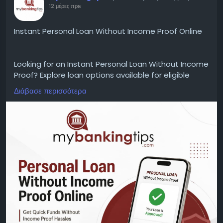
12 μέρες πριν
Instant Personal Loan Without Income Proof Online
Looking for an Instant Personal Loan Without Income
Proof? Explore loan options available for eligible
borrowers with a simple online application process.
Διάβασε περισσότερα
Check eligibility criteria, accepted documents,
interest rates, loan amounts, repayment tenure,
processing details, and approval requirements
before applying.
WEBSITE:
https://www.mybankingtips.com/personal-
loan/personal-loan-without-income-proof-online
Mail: business@mybankingtips.com
Address: Jaipur, Rajasthan, India 302017