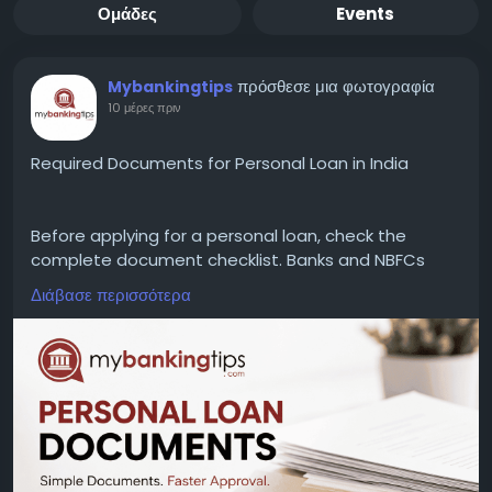
Ομάδες
Events
πρόσθεσε μια φωτογραφία
Mybankingtips
10 μέρες πριν
Required Documents for Personal Loan in India
Before applying for a personal loan, check the
complete document checklist. Banks and NBFCs
generally require PAN Card, Aadhaar Card, address
Διάβασε περισσότερα
proof, income proof, bank statements, and
employment or business documents to process
your application without delays.
WEBSITE:
https://www.mybankingtips.com/personal-
loan/documents-required
Mail: business@mybankingtips.com