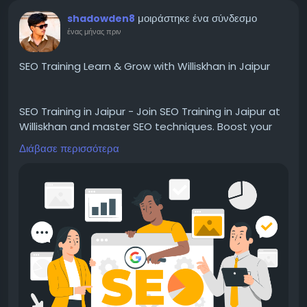
μοιράστηκε ένα σύνδεσμο
shadowden8
ένας μήνας πριν
SEO Training Learn & Grow with Williskhan in Jaipur
SEO Training in Jaipur - Join SEO Training in Jaipur at
Williskhan and master SEO techniques. Boost your
skills, improve website rankings, and grow your
Διάβασε περισσότερα
career in digital marketing.
Visit -
https://institute.williskhan.com/seo-training-
in-jaipur/
📞 Contact us-