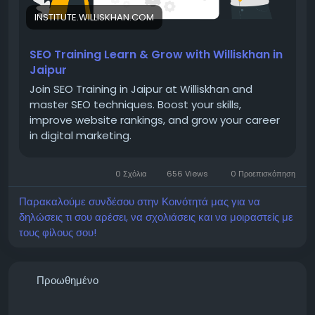
📧 Email: yasinsayal1000@gmail.com
INSTITUTE.WILLISKHAN.COM
SEO Training Learn & Grow with Williskhan in
Jaipur
📱 Phone No : 8233999786
Join SEO Training in Jaipur at Williskhan and
master SEO techniques. Boost your skills,
improve website rankings, and grow your career
in digital marketing.
📍 Office Address: Sayal Technology, Pataliya Jav,
Marudhar Kesari Road, Sojat City, Rajasthan 306104,
0 Σχόλια
656 Views
0 Προεπισκόπηση
India
Παρακαλούμε συνδέσου στην Κοινότητά μας για να
δηλώσεις τι σου αρέσει, να σχολιάσεις και να μοιραστείς με
τους φίλους σου!
Προωθημένο