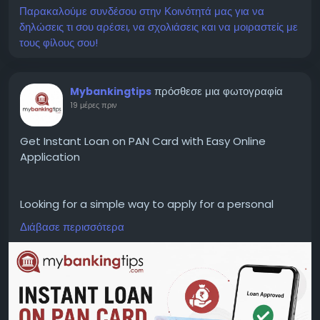
Παρακαλούμε συνδέσου στην Κοινότητά μας για να
δηλώσεις τι σου αρέσει, να σχολιάσεις και να μοιραστείς με
τους φίλους σου!
πρόσθεσε μια φωτογραφία
Mybankingtips
19 μέρες πριν
Get Instant Loan on PAN Card with Easy Online
Application
Looking for a simple way to apply for a personal
loan? Explore instant loan on PAN card options and
Διάβασε περισσότερα
understand the eligibility criteria, documents,
interest rates, and online application process to
make a more informed financial decision.
WEBSITE:
https://www.mybankingtips.com/personal-