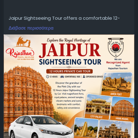
Jaipur Sightseeing Tour offers a comfortable 12-
hour private city tour by car, covering major
Διάβασε περισσότερα
attractions with experienced drivers. Ideal for
travelers seeking a convenient Jaipur sightseeing
tour and Jaipur city tour by cab.
https://www.jaipurtaxiservice.com/jaipur/sightseein
g-tours/12-hours-jaipur-city-tour-by-car