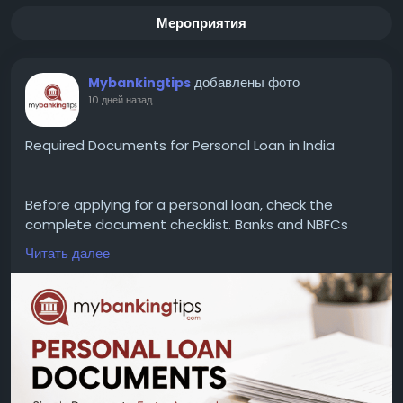
Мероприятия
добавлены фото
Mybankingtips
10 дней назад
Required Documents for Personal Loan in India
Before applying for a personal loan, check the
complete document checklist. Banks and NBFCs
generally require PAN Card, Aadhaar Card, address
Читать далее
proof, income proof, bank statements, and
employment or business documents to process
your application without delays.
WEBSITE:
https://www.mybankingtips.com/personal-
loan/documents-required
Mail: business@mybankingtips.com