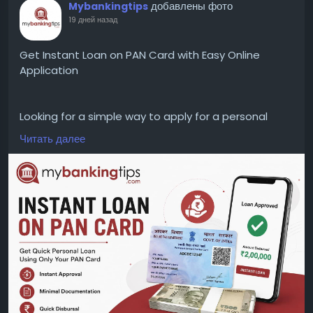
добавлены фото
Mybankingtips
19 дней назад
Get Instant Loan on PAN Card with Easy Online
Application
Looking for a simple way to apply for a personal
loan? Explore instant loan on PAN card options and
Читать далее
understand the eligibility criteria, documents,
interest rates, and online application process to
make a more informed financial decision.
WEBSITE:
https://www.mybankingtips.com/personal-
loan/personal-loan-on-pan-card
Mail: business@mybankingtips.com
Address: Jaipur, Rajasthan, India 302017