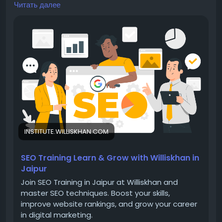
Читать далее
career in digital marketing.
Visit -
https://institute.williskhan.com/seo-training-
in-jaipur/
📞 Contact us-
📧 Email: yasinsayal1000@gmail.com
INSTITUTE.WILLISKHAN.COM
SEO Training Learn & Grow with Williskhan in
Jaipur
📱 Phone No : 8233999786
Join SEO Training in Jaipur at Williskhan and
master SEO techniques. Boost your skills,
improve website rankings, and grow your career
in digital marketing.