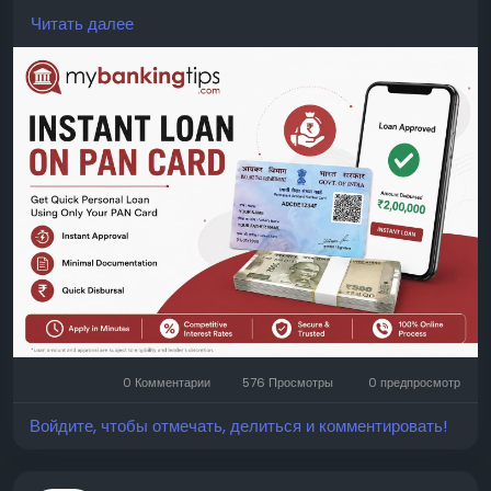
apply for funds with basic documentation. Compare
Читать далее
lenders, interest rates, loan tenure, and repayment
options before making a decision. Read all terms
carefully to avoid unexpected charges later.
WEBSITE:
https://www.mybankingtips.com/personal-
loan/personal-loan-on-pan-card
Mail: business@mybankingtips.com
Address: Jaipur, Rajasthan, India 302017
0 Комментарии
576 Просмотры
0 предпросмотр
Войдите, чтобы отмечать, делиться и комментировать!