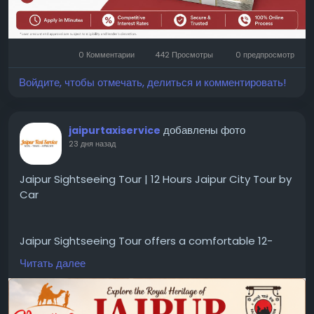
0 Комментарии
442 Просмотры
0 предпросмотр
Войдите, чтобы отмечать, делиться и комментировать!
добавлены фото
jaipurtaxiservice
23 дня назад
Jaipur Sightseeing Tour | 12 Hours Jaipur City Tour by
Car
Jaipur Sightseeing Tour offers a comfortable 12-
hour private city tour by car, covering major
Читать далее
attractions with experienced drivers. Ideal for
travelers seeking a convenient Jaipur sightseeing
tour and Jaipur city tour by cab.