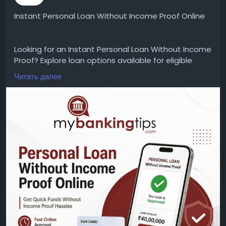
Instant Personal Loan Without Income Proof Online
Looking for an Instant Personal Loan Without Income
Proof? Explore loan options available for eligible
borrowers with a simple online application process.
Читать далее
Check eligibility criteria, accepted documents,
interest rates, loan amounts, repayment tenure,
processing details, and approval requirements
before applying.
WEBSITE:
https://www.mybankingtips.com/personal-
loan/personal-loan-without-income-proof-online
Mail: business@mybankingtips.com
Address: Jaipur, Rajasthan, India 302017