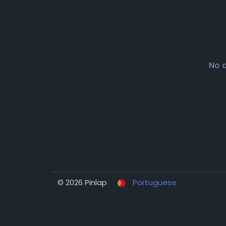
No 
© 2026 Pinlap
Portuguese